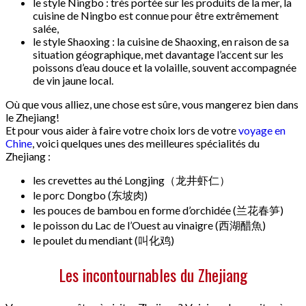
le style Ningbo : très portée sur les produits de la mer, la
cuisine de Ningbo est connue pour être extrêmement
salée,
le style Shaoxing : la cuisine de Shaoxing, en raison de sa
situation géographique, met davantage l’accent sur les
poissons d’eau douce et la volaille, souvent accompagnée
de vin jaune local.
Où que vous alliez, une chose est sûre, vous mangerez bien dans
le Zhejiang!
Et pour vous aider à faire votre choix lors de votre
voyage en
Chine
, voici quelques unes des meilleures spécialités du
Zhejiang :
les crevettes au thé Longjing（龙井虾仁）
le porc Dongbo (东坡肉)
les pouces de bambou en forme d’orchidée (兰花春笋)
le poisson du Lac de l’Ouest au vinaigre (西湖醋魚)
le poulet du mendiant (叫化鸡)
Les incontournables du Zhejiang