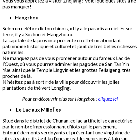
Vous vous apprêtez à visiter Zhejiang? Voici quelques sites à ne
pas manquer!
Hangzhou
Selon un célèbre dicton chinois, « Il y a le paradis au ciel. Et sur
terre, il y a Suzhou et Hangzhou ».
La capitale de la province présente en effet un abondant
patrimoine historique et culturel et jouit de très belles richesses
naturelles.
Ne manquez pas de vous promener autour du fameux Lac de
l’Ouest, où vous pourrez admirer les pagodes de San Tan Yin
Yue, ainsi que le Temple Lingyin et les grottes Feilaigeng, très
proches de là.
N’hésitez pas à sortir de la ville pour découvrir les jolies
plantations de thé vert Longjing.
Pour en découvrir plus sur Hangzhou :
cliquez ici
Le Lac aux Mille Îles
Situé dans le district de Chunan, ce lac artificiel se caractérise
par le nombre impressionnant d’îlots qui le parsèment.
Entouré de monts verdoyants et présentant une vingtaine de
sites à visiter, il s’agit là d’une agréable excursions à faire au