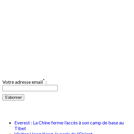
Abonnement Newsletter
*
Votre adresse email
:
Mes derniers articles
Everest : La Chine ferme l’accès à son camp de base au
Tibet
Visitez Hong Kong, la perle de l’Orient