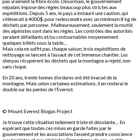
pas vraiment la fibre écolo. Désormais, le gouvernement
népalais impose des règles beaucoup plus strictes aux
expéditions. Depuis 5 ans, le pays a instauré une caution, qui
s’élèverait à 4000$, pour redescendre avec un minimum 8 kg de
déchets par personne. Malheureusement, seulement la moitié
des alpinistes sont dans les règles. Les contrôles des autorités
seraient défaillants et/ou contournables moyennement
quelques billets sous la table…
Mais cela ne suffit pas, chaque saison, trois expéditions de
nettoyage se lancent à l’assaut de cet immense chantier. Les
sherpas récupèrent les déchets que la montagne a rejeté, non
sans risque.
En 20 ans, trente tonnes d’ordures ont été évacué de la
montagne. Mais selon certaines estimations, il en resterai le
double sur les pentes de l’Everest.
© Mount Everest Biogas Project
Je trouve cette situation tellement triste et désolante… En
espérant que toutes ces mises en garde faites par le
gouvernement et les associations fassent prendre conscience
aux touristes et aux alpinistes l’importance de ces « petits »