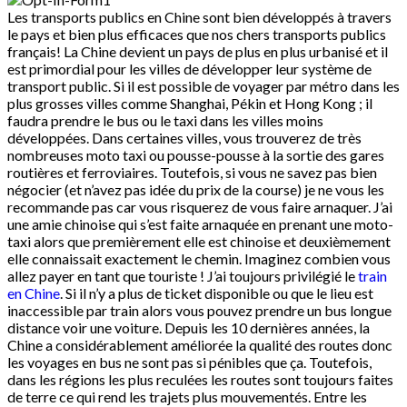
Les transports publics en Chine sont bien développés à travers
le pays et bien plus efficaces que nos chers transports publics
français! La Chine devient un pays de plus en plus urbanisé et il
est primordial pour les villes de développer leur système de
transport public. Si il est possible de voyager par métro dans les
plus grosses villes comme Shanghai, Pékin et Hong Kong ; il
faudra prendre le bus ou le taxi dans les villes moins
développées. Dans certaines villes, vous trouverez de très
nombreuses moto taxi ou pousse-pousse à la sortie des gares
routières et ferroviaires. Toutefois, si vous ne savez pas bien
négocier (et n’avez pas idée du prix de la course) je ne vous les
recommande pas car vous risquerez de vous faire arnaquer. J’ai
une amie chinoise qui s’est faite arnaquée en prenant une moto-
taxi alors que premièrement elle est chinoise et deuxièmement
elle connaissait exactement le chemin. Imaginez combien vous
allez payer en tant que touriste ! J’ai toujours privilégié le
train
en Chine
. Si il n’y a plus de ticket disponible ou que le lieu est
inaccessible par train alors vous pouvez prendre un bus longue
distance voir une voiture. Depuis les 10 dernières années, la
Chine a considérablement améliorée la qualité des routes donc
les voyages en bus ne sont pas si pénibles que ça. Toutefois,
dans les régions les plus reculées les routes sont toujours faites
de terre ce qui rend les trajets plus mouvementés. Entre les